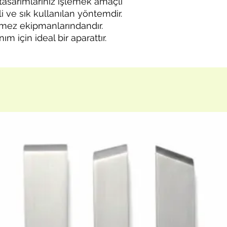
tasarımlarınız işlemek amaçlı
İnce saplı puntalar iç
i ve sık kullanılan yöntemdir.
lmez ekipmanlarındandır.
m için ideal bir aparattır.