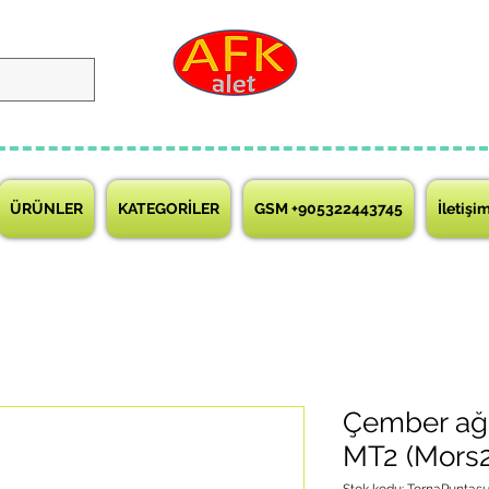
ÜRÜNLER
KATEGORİLER
GSM +905322443745
İletişi
Çember ağı
MT2 (Mors2
Stok kodu: TornaPuntası