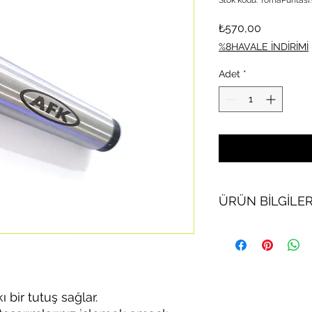
Fiyat
₺570,00
%8HAVALE İNDİRİMİ
Adet
*
ÜRÜN BİLGİLER
MT2 (Mors2) punta k
Yüksek kalite özel çe
Paslanmaz pürüzsüz 
Orta kovan boşluğu 
olarak da kullanılabi
kı bir tutuş sağlar.
puntalar takılabilir.