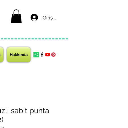
Giriş yap
m
Hakkında
zlı sabit punta
)
.CA.