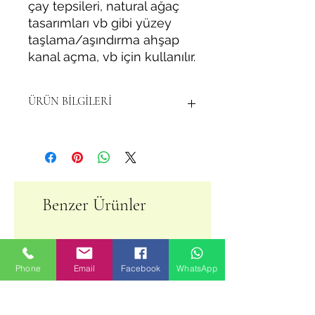
çay tepsileri, natural ağaç
tasarımları vb gibi yüzey
taşlama/aşındırma ahşap
kanal açma, vb için kullanılır.
ÜRÜN BİLGİLERİ
Malzeme: yüksek karbonlu çelik
Boyutlar: çap yaklaşık 75mm.
Diyafram yaklaşık 22mm
Renk: gümüş
Kullanım Yeri : Ahşap-Metal-Beton
Benzer Ürünler
Kullanım Amacı: Yontma, aşındırma,
delme vb.
Şekli: Yuvarlak
Uç Tipi :Panç
Phone
Email
Facebook
WhatsApp