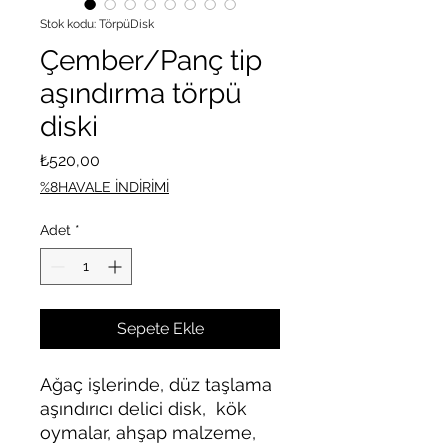
Stok kodu: TörpüDisk
Çember/Panç tip
aşındırma törpü
diski
Fiyat
₺520,00
%8HAVALE İNDİRİMİ
Adet
*
Sepete Ekle
Ağaç işlerinde, düz taşlama
aşındırıcı delici disk, kök
oymalar, ahşap malzeme,