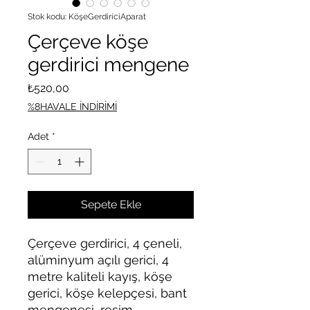
Stok kodu: KöşeGerdiriciAparat
Çerçeve köşe
gerdirici mengene
Fiyat
₺520,00
%8HAVALE İNDİRİMİ
Adet
*
Sepete Ekle
Çerçeve gerdirici, 4 çeneli,
alüminyum açılı gerici, 4
metre kaliteli kayış, köşe
gerici, köşe kelepçesi, bant
mengenesi, resim