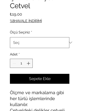
Cetvel
Fiyat
₺19,00
%8HAVALE İNDİRİMİ
Ölçü Seçiniz
*
Adet
*
Sepete Ekle
Ölçme ve markalama gibi
her türlü işlemlerinde
kullanılır.
Cetveldeki delikler cetveli