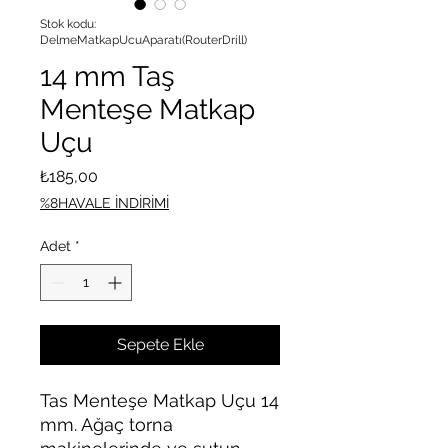
Stok kodu:
DelmeMatkapUcuAparatı(RouterDrill)
14 mm Taş
Menteşe Matkap
Uçu
Fiyat
₺185,00
%8HAVALE İNDİRİMİ
Adet
*
Sepete Ekle
Tas Menteşe Matkap Uçu 14
mm. Ağaç torna