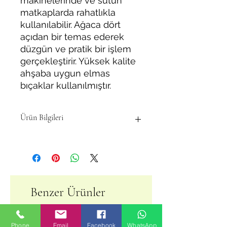
makinelerinde ve sutun
matkaplarda rahatlıkla
kullanılabilir. Ağaca dört
açıdan bir temas ederek
düzgün ve pratik bir işlem
gerçekleştirir. Yüksek kalite
ahşaba uygun elmas
bıçaklar kullanılmıştır.
Ürün Bilgileri
14 mm Tas Menteşe Freze Matkap
Ucu (Elmas Uçlu)
Tas Menteşe Matkap Ucu 14 mm
(Sap:8 mm)
Benzer Ürünler
Delme Çapı 14 mm
Uzunluk 83 mm
Sap kalınlığı (şaft): 8 mm
Phone
Email
Facebook
WhatsApp