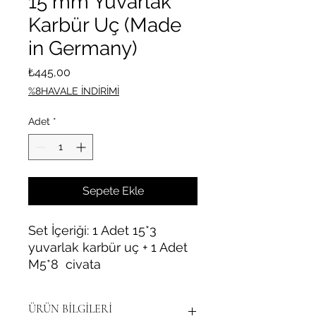
15 mm Yuvarlak
Karbür Uç (Made
in Germany)
Fiyat
₺445,00
%8HAVALE İNDİRİMİ
Adet
*
Sepete Ekle
Set İçeriği: 1 Adet 15*3
yuvarlak karbür uç + 1 Adet
M5*8 civata
ÜRÜN BİLGİLERİ