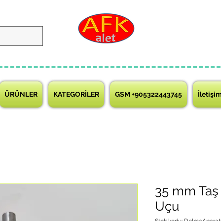
ÜRÜNLER
KATEGORİLER
GSM +905322443745
İletişi
35 mm Taş
Uçu
Stok kodu: DelmaAparat