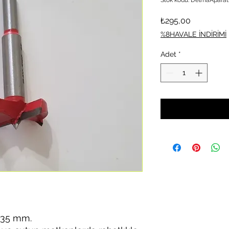
Fiyat
₺295,00
%8HAVALE İNDİRİMİ
Adet
*
 35 mm.