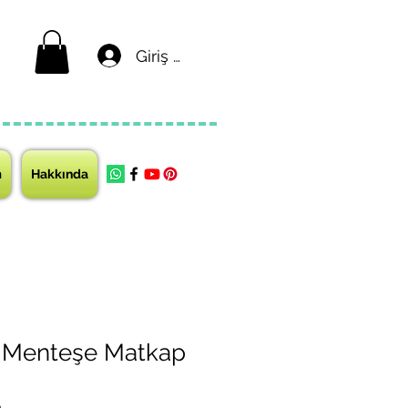
Giriş yap
m
Hakkında
 Menteşe Matkap
ı