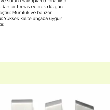
ve sutun matkaplarda rahatlıkla
 açıdan bir temas ederek düzgün
leştirir. Mumluk ve benzeri
dür. Yüksek kalite ahşaba uygun
r.