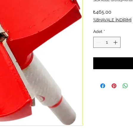
Fiyat
₺465,00
%8HAVALE İNDİRİMİ
Adet
*