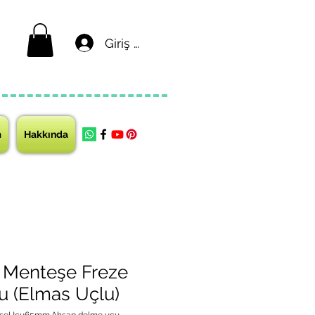
Giriş yap
m
Hakkında
 Menteşe Freze
 (Elmas Uçlu)
teşeUcu65mm.Ahşap delme ucu