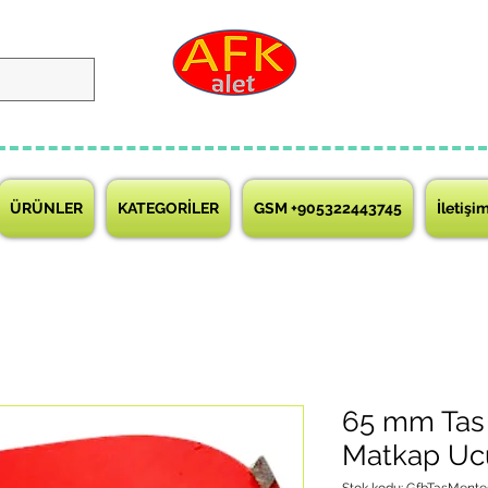
ÜRÜNLER
KATEGORİLER
GSM +905322443745
İletişi
65 mm Tas
Matkap Ucu
Stok kodu: GfbTaşMen