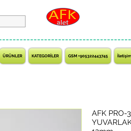
ÜRÜNLER
KATEGORİLER
GSM +905322443745
İletişi
AFK PRO-3
YUVARLAK