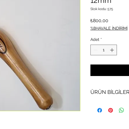
12mm
Stok kodu: 575
Fiyat
₺800,00
%8HAVALE İNDİRİMİ
Adet
*
ÜRÜN BİLGİLER
1 adet 12mm yuvarla
bağlantılı bıçak.
T15 tork anahtarı ile 