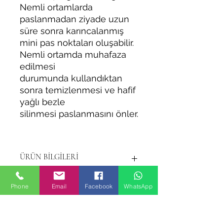
Nemli ortamlarda
paslanmadan ziyade uzun
süre sonra karıncalanmış
mini pas noktaları oluşabilir.
Nemli ortamda muhafaza
edilmesi
durumunda kullandıktan
sonra temizlenmesi ve hafif
yağlı bezle
silinmesi paslanmasını önler.
ÜRÜN BİLGİLERİ
ÜRÜN İÇERİĞİ: Resimde görülen 9
Phone
Email
Facebook
WhatsApp
parçadan ibarettir. 9'lu set
takımıdır. Bilenmiş kullanıma hazır
olarak gönderilmektedir. 1071 ve
5160 çelik. 62 hrc Sertlik. AFK