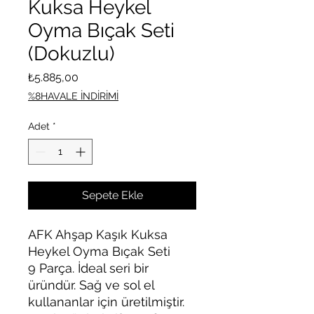
Kuksa Heykel
Oyma Bıçak Seti
(Dokuzlu)
Fiyat
₺5.885,00
%8HAVALE İNDİRİMİ
Adet
*
Sepete Ekle
AFK Ahşap Kaşık Kuksa
Heykel Oyma Bıçak Seti
9 Parça. İdeal seri bir
üründür. Sağ ve sol el
kullananlar için üretilmiştir.