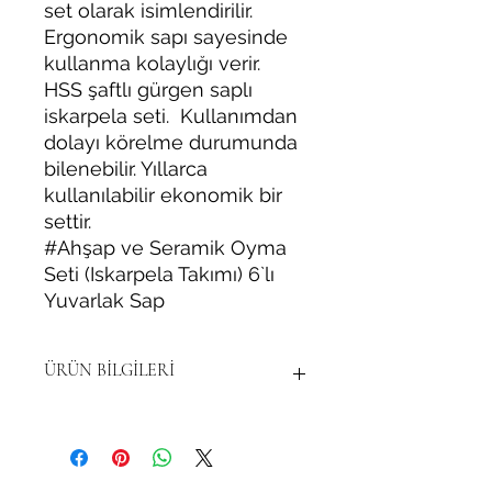
set olarak isimlendirilir.
Ergonomik sapı sayesinde
kullanma kolaylığı verir.
HSS şaftlı gürgen saplı
iskarpela seti. Kullanımdan
dolayı körelme durumunda
bilenebilir. Yıllarca
kullanılabilir ekonomik bir
settir.
#Ahşap ve Seramik Oyma
Seti (Iskarpela Takımı) 6`lı
Yuvarlak Sap
ÜRÜN BİLGİLERİ
Ürün ölçüleri ve modelleri
resimlerde detaylı olarak
belirtilmiştir. HSS çelikten mamüldür.
İnce bileme yapılarak kullanılması