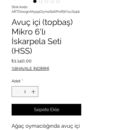
Stok kodu:
ARTDesignAhşapOymaSetiProf6lıYuv.Saplı
Avuç içi (topbaş)
Mikro 6'lı
İskarpela Seti
(HSS)
Fiyat
₺1.140,00
%8HAVALE İNDİRİMİ
Adet
*
Sepete Ekle
Ağaç oymacılığında avuç içi