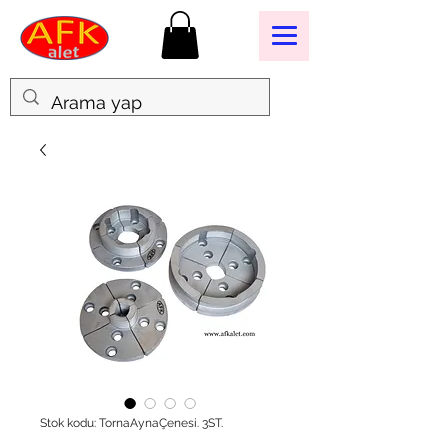
Stok kodu: TornaAynaÇenesi. 3ST.