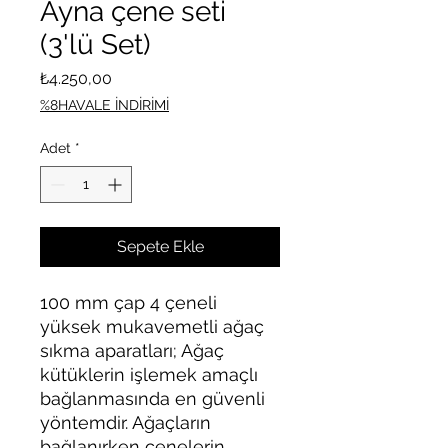
Ayna çene seti
(3'lü Set)
Fiyat
₺4.250,00
%8HAVALE İNDİRİMİ
Adet
*
Sepete Ekle
100 mm çap 4 çeneli
yüksek mukavemetli ağaç
sıkma aparatları; Ağaç
kütüklerin işlemek amaçlı
bağlanmasında en güvenli
yöntemdir. Ağaçların
bağlanırken çenelerin