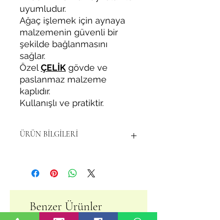
uyumludur.
Ağaç işlemek için aynaya
malzemenin güvenli bir
şekilde bağlanmasını
sağlar.
Özel
ÇELİK
gövde ve
paslanmaz malzeme
kaplıdır.
Kullanışlı ve pratiktir.
ÜRÜN BİLGİLERİ
AYNA STANDART DIŞ BİLEZİK
Malzeme sabitleme bağlama
bileziği ( Malzeme sabitleme
çemberi) DIŞ
100 ve 125 çap 4 çeneli aynalar ile
Benzer Ürünler
kullanılır.
DIŞ ÇAP: 100 MM- İÇ ÇAP: 73 MM