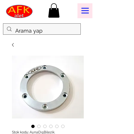
Stok kodu: AynaDışBilezik.