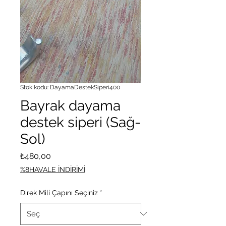
Stok kodu: DayamaDestekSiperi400
Bayrak dayama
destek siperi (Sağ-
Sol)
Fiyat
₺480,00
%8HAVALE İNDİRİMİ
Direk Mili Çapını Seçiniz
*