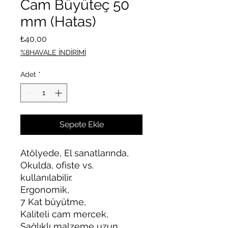
Cam Büyüteç 50
mm (Hatas)
Fiyat
₺40,00
%8HAVALE İNDİRİMİ
Adet
*
Sepete Ekle
Atölyede, El sanatlarında,
Okulda, ofiste vs.
kullanılabilir.
Ergonomik,
7 Kat büyütme,
Kaliteli cam mercek,
Sağlıklı malzeme uzun