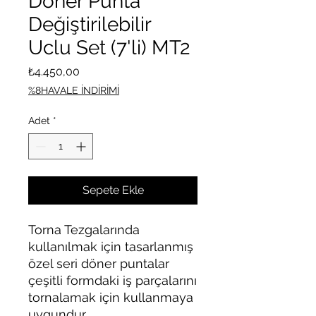
Döner Punta
Değiştirilebilir
Uclu Set (7'li) MT2
Fiyat
₺4.450,00
%8HAVALE İNDİRİMİ
Adet
*
Sepete Ekle
Torna Tezgalarında
kullanılmak için tasarlanmış
özel seri döner puntalar
çeşitli formdaki iş parçalarını
tornalamak için kullanmaya
uygundur.