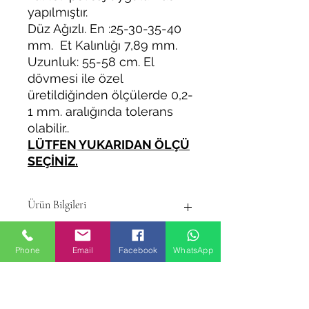
yapılmıştır.
Düz Ağızlı. En :25-30-35-40
mm. Et Kalınlığı 7,89 mm.
Uzunluk: 55-58 cm. El
dövmesi ile özel
üretildiğinden ölçülerde 0,2-
1 mm. aralığında tolerans
olabilir..
LÜTFEN YUKARIDAN ÖLÇÜ
SEÇİNİZ.
Ürün Bilgileri
Makas çeliği Özellikleri:
Phone
Email
Facebook
WhatsApp
1. Esnek, Güçlü ve Dayanıklı
Olmasıyla Birlikte Zor Körelip,
Köreldiği Zamanda Kolay Bilenebilir
Çelik Tipidir.
Benzer Ürünler
2. 5160 çelik olarak da tarif edilir.