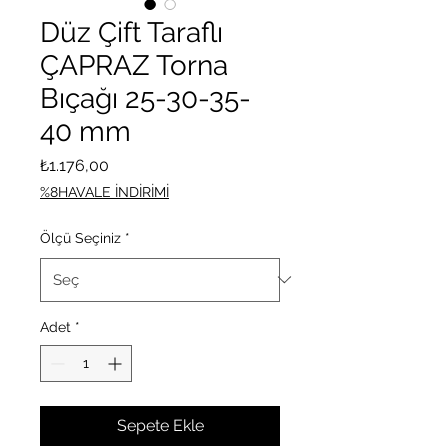
Düz Çift Taraflı
ÇAPRAZ Torna
Bıçağı 25-30-35-
40 mm
Fiyat
₺1.176,00
%8HAVALE İNDİRİMİ
Ölçü Seçiniz
*
Adet
*
Sepete Ekle