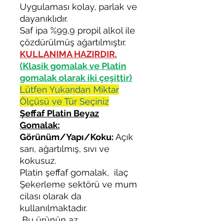
Uygulaması kolay, parlak ve
dayanıklıdır.
Saf ipa %99,9 propil alkol ile
çözdürülmüş ağartılmıştır.
KULLANIMA HAZIRDIR.
(Klasik gomalak ve Platin
gomalak olarak iki çeşittir)
Lütfen Yukarıdan Miktar
Ölçüsü ve Tür Seçiniz
Şeffaf Platin Beyaz
Gomalak:
Görünüm/Yapı/Koku:
Açık
sarı, ağartılmış, sıvı ve
kokusuz.
Platin şeffaf gomalak, ilaç
Şekerleme sektörü ve mum
cilası olarak da
kullanılmaktadır.
Bu ürünün az