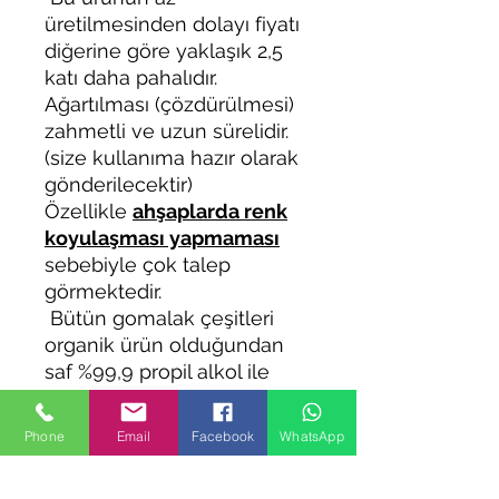
üretilmesinden dolayı fiyatı
diğerine göre yaklaşık 2,5
katı daha pahalıdır.
Ağartılması (çözdürülmesi)
zahmetli ve uzun sürelidir.
(size kullanıma hazır olarak
gönderilecektir)
Özellikle
ahşaplarda renk
koyulaşması yapmaması
sebebiyle çok talep
görmektedir.
Bütün gomalak çeşitleri
organik ürün olduğundan
saf %99,9 propil alkol ile
çözdürülmüştür.
Phone
Email
Facebook
WhatsApp