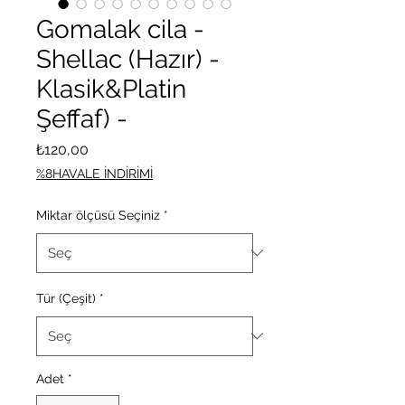
Gomalak cila -
Shellac (Hazır) -
Klasik&Platin
Şeffaf) -
Fiyat
₺120,00
%8HAVALE İNDİRİMİ
Miktar ölçüsü Seçiniz
*
Tür (Çeşit)
*
Adet
*