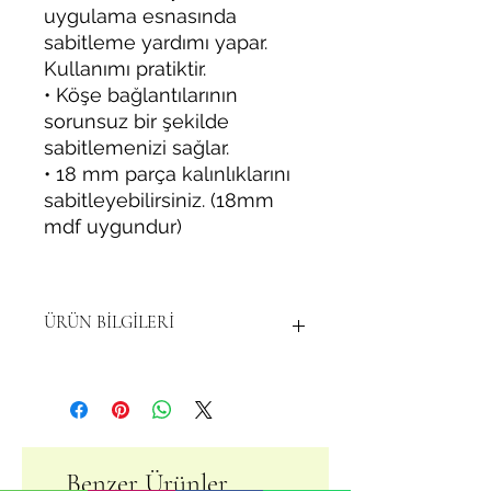
uygulama esnasında
sabitleme yardımı yapar.
Kullanımı pratiktir.
• Köşe bağlantılarının
sorunsuz bir şekilde
sabitlemenizi sağlar.
• 18 mm parça kalınlıklarını
sabitleyebilirsiniz. (18mm
mdf uygundur)
ÜRÜN BİLGİLERİ
Dayanıklı malzemeden üretilmiştir.
Uzun yıllar kullanılabilir.
Kullanım kolayığı için en az 2 adet
alınması tavsiye edilir.
Benzer Ürünler