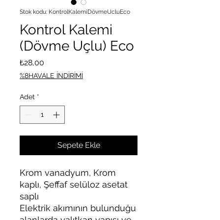
Stok kodu: KontrolKalemiDövmeUcluEco
Kontrol Kalemi
(Dövme Uçlu) Eco
Fiyat
₺28,00
%8HAVALE İNDİRİMİ
Adet
*
Sepete Ekle
Krom vanadyum, Krom
kaplı, Şeffaf selüloz asetat
saplı
Elektrik akımının bulunduğu
alanlarda yalıtkan yapısı ve