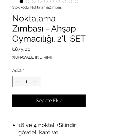
Stok kodu: NoktalamaZımbası
Noktalama
Zımbası - Ahşap
Oymacılığı. 2'li SET
Fiyat
₺875,00
%8HAVALE İNDİRİMİ
Adet
*
Sepete Ekle
16 ve 4 noktalı (Silindir
gövdeli kare ve