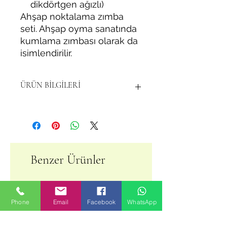
dikdörtgen ağızlı)
Ahşap noktalama zımba
seti. Ahşap oyma sanatında
kumlama zımbası olarak da
isimlendirilir.
ÜRÜN BİLGİLERİ
ÇELİK.
Paslanmaz yüzey
kaplamalıdır.
16 ve 4 noktalı (Silindir gövdeli
kare ve dikdörtgen ağızlı).
olarak 2 li set halinde gönderilir.
Benzer Ürünler
İstenildiğinde üçgen ege ile uçları
derinliği ve sivriliği ayarlanabilir.
Phone
Email
Facebook
WhatsApp