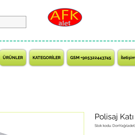
ÜRÜNLER
KATEGORİLER
GSM +905322443745
İletişi
Polisaj Kat
Stok kodu: DonYağı(adet