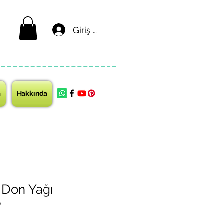
Giriş yap
m
Hakkında
ı Don Yağı
)