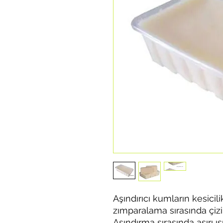
Aşındırıcı kumların kesicili
zımparalama sırasında çiz
Aşındırma sırasında aşırı ı