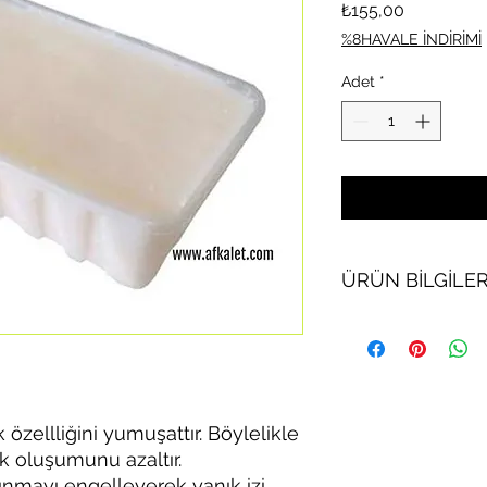
Fiyat
₺155,00
%8HAVALE İNDİRİMİ
Adet
*
ÜRÜN BİLGİLER
Hayvansal kaynaklı y
Et ve balık kurumun
üretilir.
Kesinlikle domuz ür
yağı değildir.
k özellliğini yumuşattır. Böylelikle
500 Gram
ik oluşumunu azaltır.
sınmayı engelleyerek yanık izi