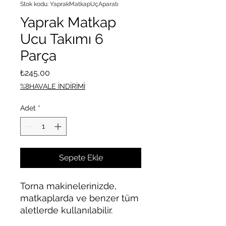
Stok kodu: YaprakMatkapUçAparatı
Yaprak Matkap
Ucu Takımı 6
Parça
Fiyat
₺245,00
%8HAVALE İNDİRİMİ
Adet
*
Sepete Ekle
Torna makinelerinizde,
matkaplarda ve benzer tüm
aletlerde kullanılabilir.