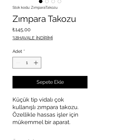
Stok kodu: ZımparaTakozu
Zımpara Takozu
Fiyat
₺145,00
%8HAVALE İNDİRİMİ
Adet
*
Sepete Ekle
Küçük tip vidalı çok
kullanışlı zımpara takozu.
Özellikle hassas işler için
mükemmel bir aparat.