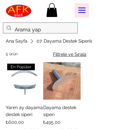
Ana Sayfa
07. Dayama Destek Siperleri
5 ürün
Filtrele ve Sırala
En Popüler
Yarım ay dayama
Dayama destek
destek siperi
siperi
Fiyat
Fiyat
₺600,00
₺495,00