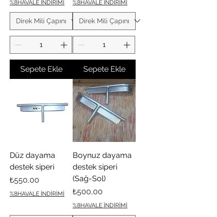
%8HAVALE İNDİRİMİ
%8HAVALE İNDİRİMİ
Sepete Ekle
Sepete Ekle
Düz dayama
Boynuz dayama
destek siperi
destek siperi
(Sağ-Sol)
Fiyat
₺550,00
Fiyat
₺500,00
%8HAVALE İNDİRİMİ
%8HAVALE İNDİRİMİ