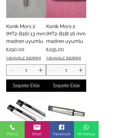
Konik Mors 2
Konik Mors 2
(MT2-B16) 13 mm
(MT2-B18) 16 mm
madren uyumlu
madren uyumlu
Fiyat
Fiyat
₺190,00
₺195,00
%8HAVALE İNDİRİMİ
%8HAVALE İNDİRİMİ
Sepete Ekle
Sepete Ekle
Phone
Email
Facebook
WhatsApp