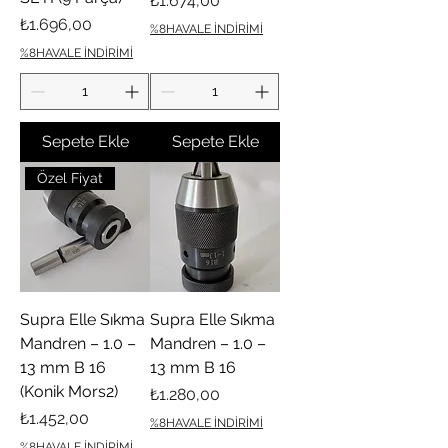
₺1.674,00
Fiyat
₺1.696,00
%8HAVALE İNDİRİMİ
%8HAVALE İNDİRİMİ
Sepete Ekle
Sepete Ekle
Özel Fiyat
Supra Elle Sıkma
Supra Elle Sıkma
Mandren – 1.0 –
Mandren – 1.0 –
13 mm B 16
13 mm B 16
(Konik Mors2)
Fiyat
₺1.280,00
Fiyat
₺1.452,00
%8HAVALE İNDİRİMİ
%8HAVALE İNDİRİMİ