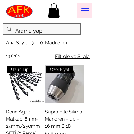
Ana Sayfa
10. Madrenler
13 ürün
Filtrele ve Sırala
Uzun Tip
Özel Fiyat
Derin Ağaç
Supra Elle Sıkma
Matkabı 8mm-
Mandren – 1.0 –
24mm/250mm
16 mm B 18
SETİ (9 Parça)
Fiyat