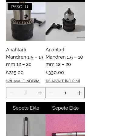
PASOLU
Anahtarlı
Anahtarlı
Mandren 1,5 – 13
Mandren 1,5 – 10
mm 12 – 20
mm 12 – 20
Fiyat
Fiyat
₺225,00
₺330,00
%8HAVALE İNDİRİMİ
%8HAVALE İNDİRİMİ
Sepete Ekle
Sepete Ekle