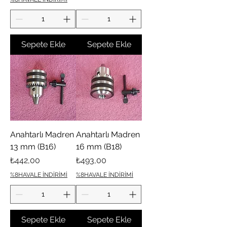
Sepete Ekle
Sepete Ekle
Anahtarlı Madren
Anahtarlı Madren
13 mm (B16)
16 mm (B18)
Fiyat
Fiyat
₺442,00
₺493,00
%8HAVALE İNDİRİMİ
%8HAVALE İNDİRİMİ
Sepete Ekle
Sepete Ekle