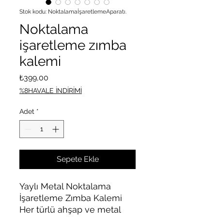
Stok kodu: NoktalamaİşaretlemeAparatı.
Noktalama
işaretleme zımba
kalemi
Fiyat
₺399,00
%8HAVALE İNDİRİMİ
Adet
*
Sepete Ekle
Yaylı Metal Noktalama
İşaretleme Zımba Kalemi
Her türlü ahşap ve metal