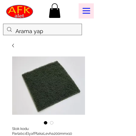
Stok kodu:
ParlatıcıElyafPlakaLevha200mmx10