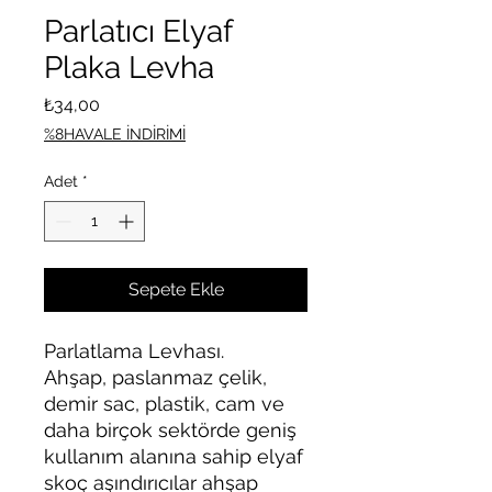
Parlatıcı Elyaf
Plaka Levha
Fiyat
₺34,00
%8HAVALE İNDİRİMİ
Adet
*
Sepete Ekle
Parlatlama Levhası.
Ahşap, paslanmaz çelik,
demir sac, plastik, cam ve
daha birçok sektörde geniş
kullanım alanına sahip elyaf
skoç aşındırıcılar ahşap