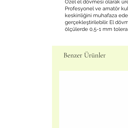
Özel el dövmesi olarak üret
Profesyonel ve amatör kull
keskinliğini muhafaza eder
gerçekleştirilebilir. El d
ölçülerde 0,5-1 mm tolerans
Benzer Ürünler