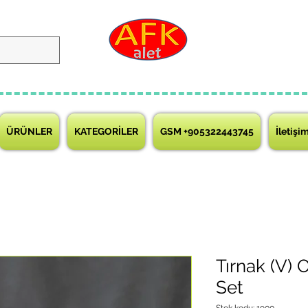
ÜRÜNLER
KATEGORİLER
GSM +905322443745
İletişi
Tırnak (V) 
Set
Stok kodu: 1900...