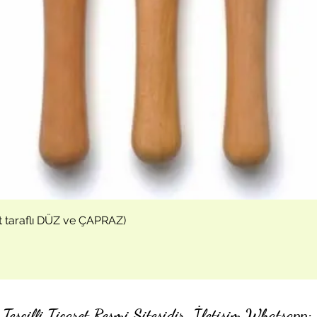
Hızlı Bakış
t taraflı DÜZ ve ÇAPRAZ)
Tescilli Ticaret Resmi Sitesidir. İletişim Whatsa