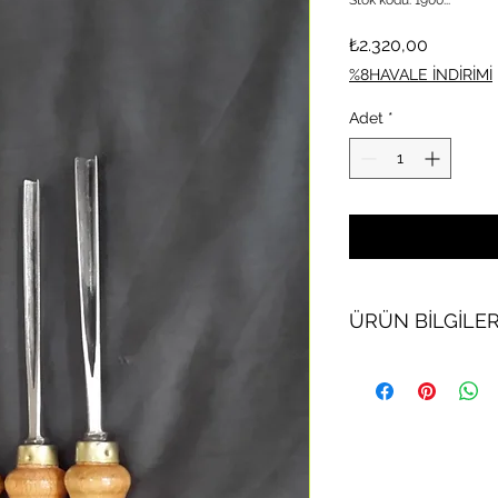
Fiyat
₺2.320,00
%8HAVALE İNDİRİMİ
Adet
*
ÜRÜN BİLGİLER
1 Adet Kanal Eni: 4,
1 Adet Kanal Eni: 8
1 Adet Kanal Eni: 1
Toplam 3 tırnak (V) b