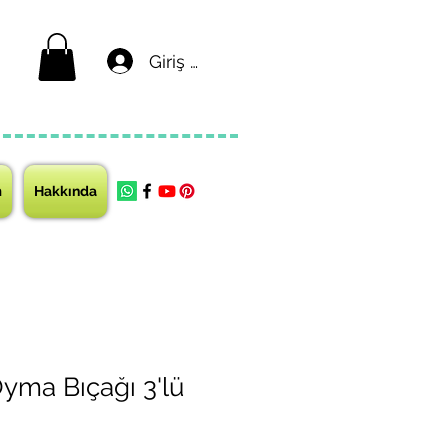
Giriş yap
m
Hakkında
Oyma Bıçağı 3'lü