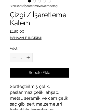
Stok kodu: İşaretlemeVeDelmeAraçı
Çizgi / İşaretleme
Kalemi
Fiyat
₺180,00
%8HAVALE İNDİRİMİ
Adet
*
Sepete Ekle
Sertleştirilmiş çelik,
paslanmaz çelik, ahşap,
metal, seramik ve cam çelik
saç gibi sert malzemeleri
kolaylıkla işaretler ve