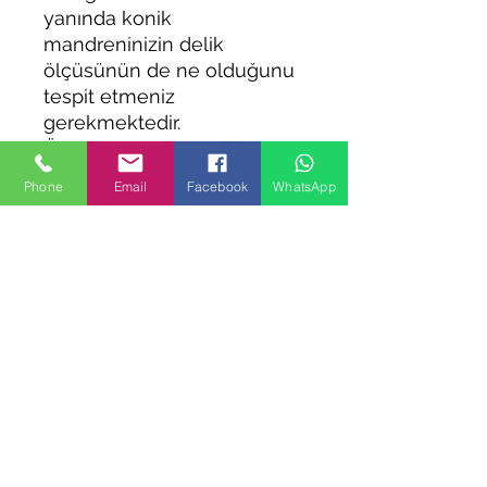
yanında konik
mandreninizin delik
ölçüsünün de ne olduğunu
tespit etmeniz
gerekmektedir.
Örnek vermek gerekirse; 3
mors bir matkap ve B18
Phone
Email
Facebook
WhatsApp
konik mandrreniniz varsa,
MT3-B18 mors konik
almanız gerekmektedir.
Benzer Ürünler