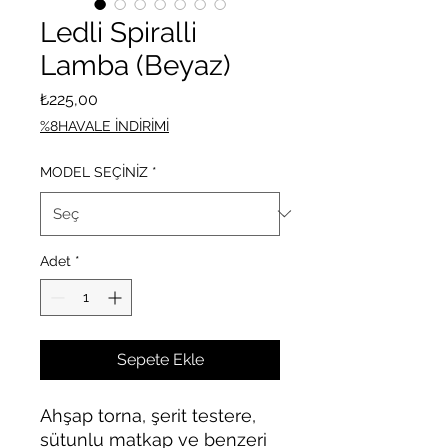
Ledli Spiralli
Lamba (Beyaz)
Fiyat
₺225,00
%8HAVALE İNDİRİMİ
MODEL SEÇİNİZ
*
Adet
*
Sepete Ekle
Ahşap torna, şerit testere,
sütunlu matkap ve benzeri