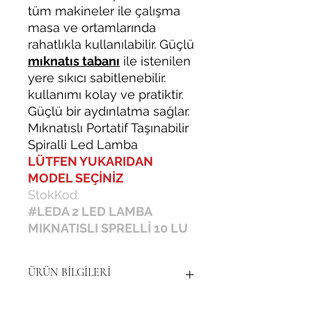
tüm makineler ile çalışma
masa ve ortamlarında
rahatlıkla kullanılabilir. Güçlü
mıknatıs tabanı
ile istenilen
yere sıkıcı sabitlenebilir.
kullanımı kolay ve pratiktir.
Güçlü bir aydınlatma sağlar.
Mıknatıslı Portatif Taşınabilir
Spiralli Led Lamba
LÜTFEN YUKARIDAN
MODEL SEÇİNİZ
StokKod:
#LEDA 2 LED LAMBA
MIKNATISLI SPRELLİ 10 LU
ÜRÜN BİLGİLERİ
10 adet led bulunmaktadır. Işık rengi