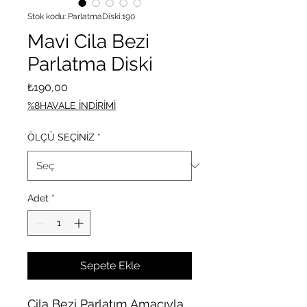
Stok kodu: ParlatmaDiski.190
Mavi Cila Bezi
Parlatma Diski
Fiyat
₺190,00
%8HAVALE İNDİRİMİ
ÖLÇÜ SEÇİNİZ
*
Adet
*
Sepete Ekle
Cila Bezi Parlatım Amacıyla